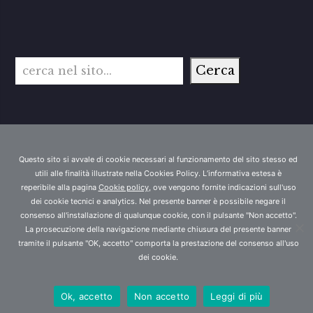
Cerca
Cerca
Questo sito si avvale di cookie necessari al funzionamento del sito stesso ed
Copyright 2026 - Studio legale Morbidelli Bruni Righi
utili alle finalità illustrate nella Cookies Policy. L’informativa estesa è
reperibile alla pagina
Cookie policy
, ove vengono fornite indicazioni sull'uso
Traina e Associati
dei cookie tecnici e analytics. Nel presente banner è possibile negare il
consenso all'installazione di qualunque cookie, con il pulsante "Non accetto".
La prosecuzione della navigazione mediante chiusura del presente banner
tramite il pulsante "OK, accetto" comporta la prestazione del consenso all'uso
dei cookie.
Ok, accetto
Non accetto
Leggi di più